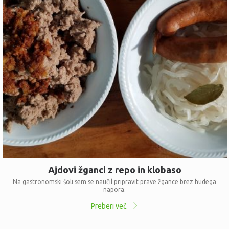
Ajdovi žganci z repo in klobaso
Na gastronomski šoli sem se naučil pripravit prave žgance brez hudega
napora.
Preberi več