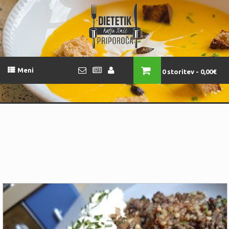
Meni
0 storitev
0,00€