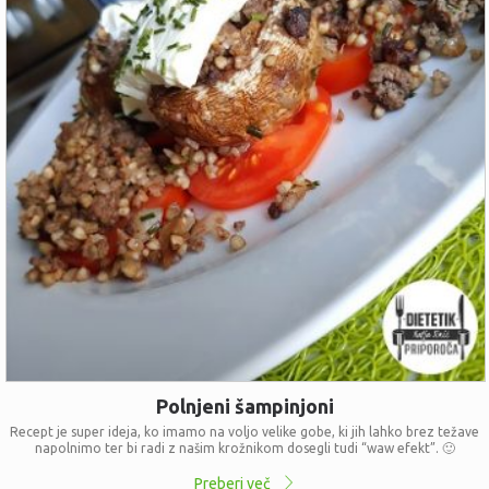
Polnjeni šampinjoni
Recept je super ideja, ko imamo na voljo velike gobe, ki jih lahko brez težave
napolnimo ter bi radi z našim krožnikom dosegli tudi “waw efekt”. 🙂
Preberi več