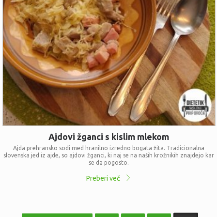
Ajdovi žganci s kislim mlekom
Ajda prehransko sodi med hranilno izredno bogata žita. Tradicionalna
slovenska jed iz ajde, so ajdovi žganci, ki naj se na naših krožnikih znajdejo kar
se da pogosto.
Preberi več
Številčenje