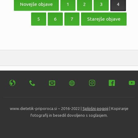
prispevkov
Novejše objave
1
2
3
4
5
6
7
Starejše objave
www.dietetik-priporoca.si ~ 2016-2022 |
Splošni pogoji
| Kopiranje
fotografij in besedil dovoljeno s soglasjem.