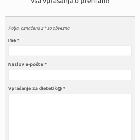
vsa vprašanja o prehrani!
Polja, označena z * so obvezna.
Ime
*
Naslov e-pošte
*
Vprašanje za dietetik@
*