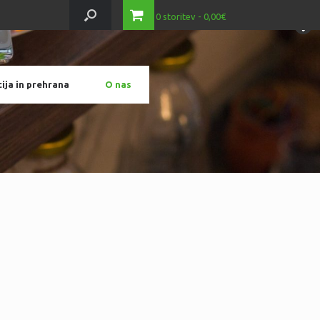
0 storitev
0,00€
ija in prehrana
O nas