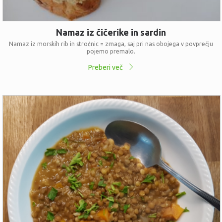
Namaz iz čičerike in sardin
Namaz iz morskih rib in stročnic = zmaga, saj pri nas obojega v povprečju
pojemo premalo.
Preberi več