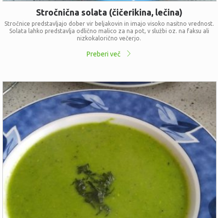
Stročnična solata (čičerikina, lečina)
Stročnice predstavljajo dober vir beljakovin in imajo visoko nasitno vrednost.
Solata lahko predstavlja odlično malico za na pot, v službi oz. na faksu ali
nizkokalorično večerjo.
Preberi več