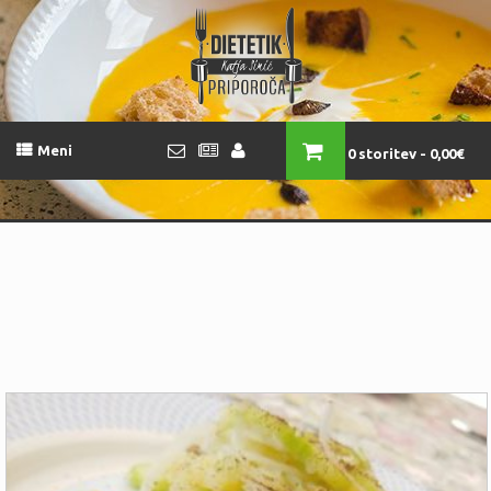
Meni
0 storitev
0,00€