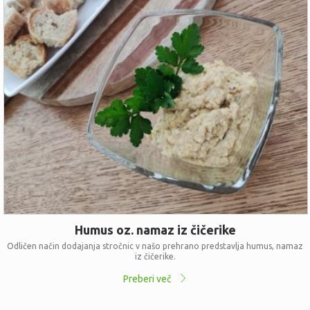
Humus oz. namaz iz čičerike
Odličen način dodajanja stročnic v našo prehrano predstavlja humus, namaz
iz čičerike.
Preberi več