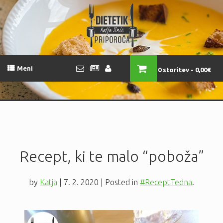
Meni
0 storitev
0,00€
Recept, ki te malo “poboža”
by
Katja
|
7. 2. 2020
| Posted in
#ReceptTedna
.