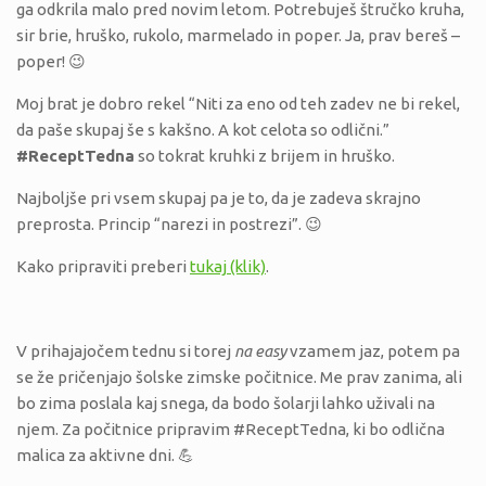
ga odkrila malo pred novim letom. Potrebuješ štručko kruha,
sir brie, hruško, rukolo, marmelado in poper. Ja, prav bereš –
poper! 😉
Moj brat je dobro rekel “Niti za eno od teh zadev ne bi rekel,
da paše skupaj še s kakšno. A kot celota so odlični.”
#ReceptTedna
so tokrat kruhki z brijem in hruško.
Najboljše pri vsem skupaj pa je to, da je zadeva skrajno
preprosta. Princip “narezi in postrezi”. 😉
Kako pripraviti preberi
tukaj (klik)
.
V prihajajočem tednu si torej
na easy
vzamem jaz, potem pa
se že pričenjajo šolske zimske počitnice. Me prav zanima, ali
bo zima poslala kaj snega, da bodo šolarji lahko uživali na
njem. Za počitnice pripravim #ReceptTedna, ki bo odlična
malica za aktivne dni. 💪