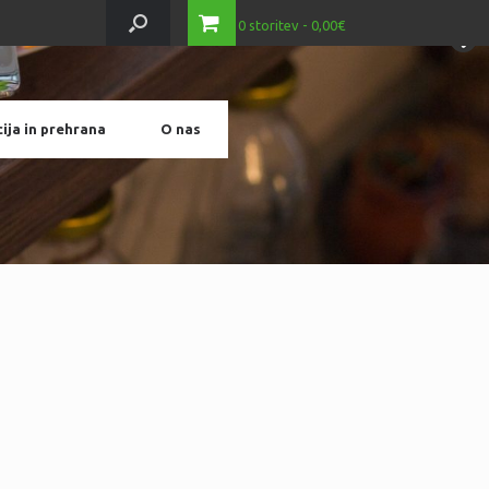
0 storitev
0,00€
ija in prehrana
O nas