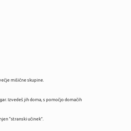
 večje mišične skupine.
ogar. Izvedeš jih doma, s pomočjo domačih
jen “stranski učinek”.