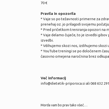
70 €
Pravila in opozorila
* Vaje so po težavnosti primerne za zdra
prenehaj oz. jo prilagodi svojemu počutju
* Pred pričetkom treniranja opozori na mo
* Vaje delamo čuječe, to je izvedbi gibo
izvedbi.
* Vdihujemo skozi nos, izdihujemo skozi u
* YouTube treningi se po določenem času 
časovno omejena naročnina brez odkupa v
Več informacij
info@dietetik-priporoca.si ali 068 632 29
Morda vam bo prav tako všeč…