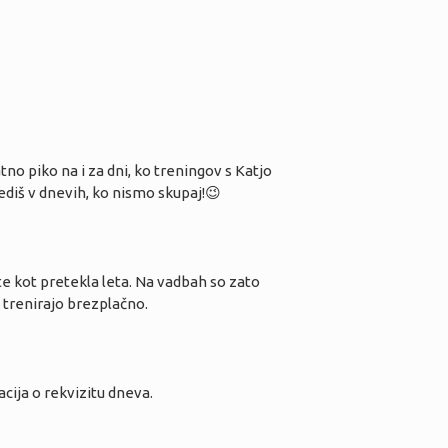
no piko na i za dni, ko treningov s Katjo
diš v dnevih, ko nismo skupaj!
😉
te kot pretekla leta. Na vadbah so zato
 trenirajo brezplačno.
acija o rekvizitu dneva.