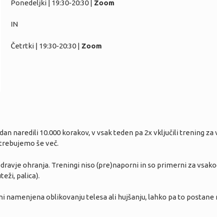
Ponedeljki | 19:30-20:30 |
Zoom
IN
Četrtki | 19:30-20:30 |
Zoom
dan naredili 10.000 korakov, v vsak teden pa 2x vključili trening za
trebujemo še več.
ravje ohranja. Treningi niso (pre)naporni in so primerni za vsak
teži, palica).
i namenjena oblikovanju telesa ali hujšanju, lahko pa to postane n