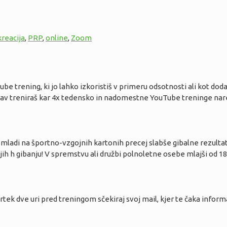
kreacija
,
PRP
,
online
,
Zoom
 trening, ki jo lahko izkoristiš v primeru odsotnosti ali kot dodat
rav treniraš kar 4x tedensko in nadomestne YouTube treninge nare
 mladi na športno-vzgojnih kartonih precej slabše gibalne rezulta
ih h gibanju! V spremstvu ali družbi polnoletne osebe mlajši od 18
trtek dve uri pred treningom sčekiraj svoj mail, kjer te čaka inform