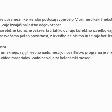
ve posameznike, vendar poslušaj svoje telo. V primeru kakršnekoli,
. Vaje izvajaš na lastno odgovornost.
rebitne kronične težave, ki ti lahko ovirajo korektno izvedbo vaj
v posvečamo polno pozornost, z izvedbo ne hitimo in se raje kot š
sta.
umaknejo, saj jih vedno nadomestijo novi. Bistvo programa je v re
ideo materialov. Vadnina velja za koledarski mesec.
1