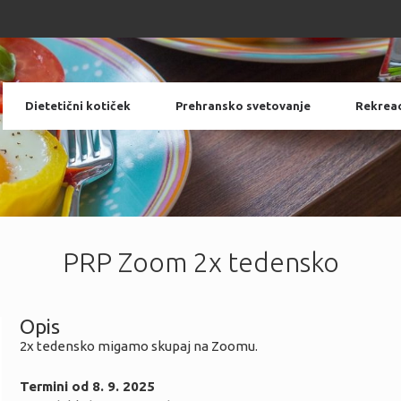
 telesa ali hujšanju, lahko pa to postane njen “stranski učinek”.
 telesa ali hujšanju, lahko pa to postane njen “stranski učinek”.
 telesa ali hujšanju, lahko pa to postane njen “stranski učinek”.
Dietetični kotiček
Prehransko svetovanje
Rekreac
PRP Zoom 2x tedensko
Opis
2x tedensko migamo skupaj na Zoomu.
Termini od 8. 9. 2025