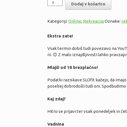
PRP
Dodaj v košarico
Zoom
2x
tedensko
Kategoriji:
Online
,
Rekreacija
Oznake:
re
količina
Ekstra zate!
Vsak termin dobiš tudi povezavo na YouTube
ni.
😊
Z malo iznajdljivosti lahko pravzap
Mlajši od 18 brezplačno!
Podatki raziskave SLOfit kažejo, da imajo
posebej dobrodošli tudi oni. Spodbudimo j
Kaj zdaj?
Hitro se prijavi ter vsak ponedeljek in če
Vadnina