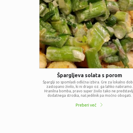
Špargljeva solata s porom
Šparglji so spomladi odlična izbira. Gre za lokalno do
zastopano živilo, ki ni drago oz. ga lahko nabiramo.
Hranilna bomba, pravo super živilo tako ne predstavl
dodatnega stroška, naš jedilnik pa močno obogati.
Preberi več