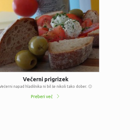
Večerni prigrizek
Večerni napad hladilnika ni bil še nikoli tako dober. 🙂
Preberi več