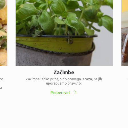
Začimbe
bro
Začimbe lahko pridejo do pravega izraza, če jih
uporabljamo pravilno.
ja
Preberi več