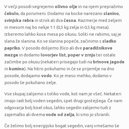
V večji posodi segrejemo
olivno olje
in na njem prepražimo
čebulo
, da porumeni. Dodamo na kocke narezano
slanino
,
svinjska rebra
in strok ali dva
česna
. Razmerje med zeljem
in mesom naj bo nekje 1:1 (0,5 kg zelja in 0,5 kg mesa).
Izberemo lahko kose mesa po okusu. Soliti ne rabimo, saj je
slana že slanina. Ko se slanina popeče, začinimo s
sladko
papriko
. V posodo dolijemo žlico ali dve
paradižnikove
mezge
in dodamo
lovorjev list
,
poper v zrnju
ter ostale
začimbe po okusu (nekateri prisegajo tudi na
brinove jagode
in
kumino
). Na hitro pokuhamo in če se prijemlje na dno
posode, dodajamo
vodo
. Ko je meso mehko, dodamo v
posodo še pokuhano zelje.
Vse skupaj zalijemo s toliko vode, kot nam je všeč. Nekateri
imajo radi bolj voden segedin, spet drugi gostejšega. Če nam
odgovarja bolj kisel okus, lahko segedin zalijemo tudi z
zajemalko ali dvema
vode od zelja
, ki smo jo shranili.
Če želimo bolj energijsko bogat segedin, vanj vmešamo še