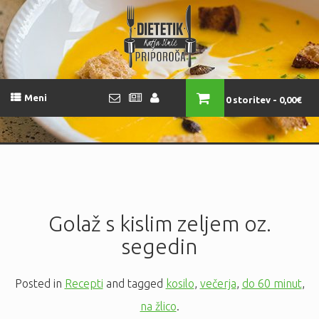
Meni
0 storitev
0,00€
Golaž s kislim zeljem oz.
segedin
Posted in
Recepti
and tagged
kosilo
,
večerja
,
do 60 minut
,
na žlico
.