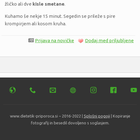
žličko ali dve
kisle smetane
.
Kuhamo še nekje 15 minut. Segedin se prileže s pire
krompirjem ali kosom kruha.
Prijava na novičke
Dodaj med priljubljene
www.dietetik-priporoca.si ~ 2016-2022 |
Splošni pogoji
| Kopiranje
fotografij in besedil dovoljeno s soglasjem.