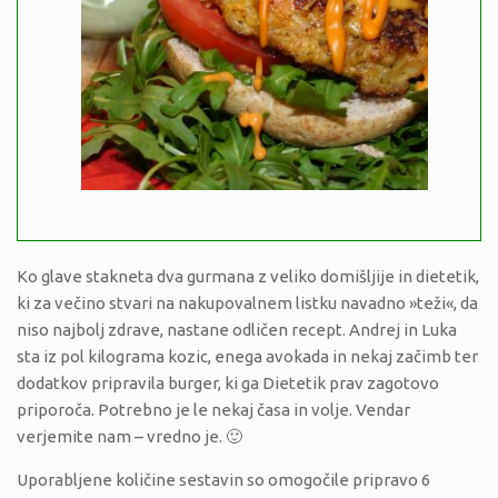
Ko glave stakneta dva gurmana z veliko domišljije in dietetik,
ki za večino stvari na nakupovalnem listku navadno »teži«, da
niso najbolj zdrave, nastane odličen recept. Andrej in Luka
sta iz pol kilograma kozic, enega avokada in nekaj začimb ter
dodatkov pripravila burger, ki ga Dietetik prav zagotovo
priporoča. Potrebno je le nekaj časa in volje. Vendar
verjemite nam – vredno je. 🙂
Uporabljene količine sestavin so omogočile pripravo 6