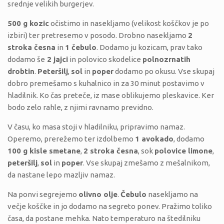
srednje velikih burgerjev.
500 g kozic
očistimo in nasekljamo (velikost koščkov je po
izbiri) ter pretresemo v posodo. Drobno nasekljamo
2
stroka česna
in
1 čebulo
. Dodamo ju kozicam, prav tako
dodamo še
2 jajci
in polovico skodelice
polnozrnatih
drobtin
.
Peteršilj
,
sol
in
poper
dodamo po okusu. Vse skupaj
dobro premešamo s kuhalnico in za 30 minut postavimo v
hladilnik. Ko čas preteče, iz mase oblikujemo pleskavice. Ker
bodo zelo rahle, z njimi ravnamo previdno.
V času, ko masa stoji v hladilniku, pripravimo namaz.
Operemo, prerežemo ter izdolbemo
1 avokado
, dodamo
100 g kisle smetane
,
2 stroka česna
, sok
polovice limone
,
peteršilj
,
sol
in
poper
. Vse skupaj zmešamo z mešalnikom,
da nastane lepo mazljiv namaz.
Na ponvi segrejemo
olivno olje
.
Čebulo
nasekljamo na
večje koščke in jo dodamo na segreto ponev. Pražimo toliko
časa, da postane mehka. Nato temperaturo na štedilniku