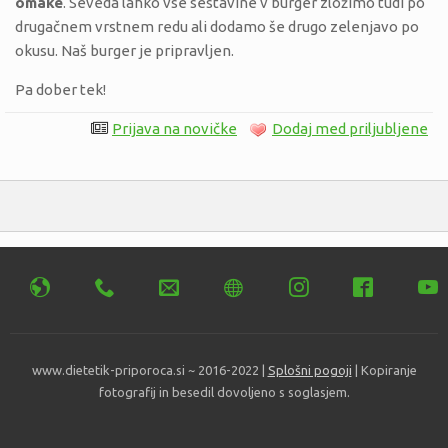
omake
. Seveda lahko vse sestavine v burger zložimo tudi po
drugačnem vrstnem redu ali dodamo še drugo zelenjavo po
okusu. Naš burger je pripravljen.
Pa dober tek!
Prijava na novičke
Dodaj med priljubljene
www.dietetik-priporoca.si ~ 2016-2022 |
Splošni pogoji
| Kopiranje
fotografij in besedil dovoljeno s soglasjem.