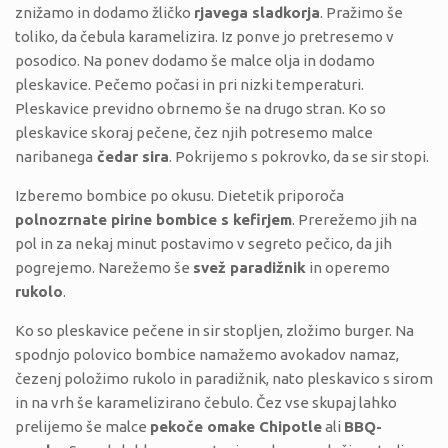
znižamo in dodamo žličko
rjavega sladkorja
. Pražimo še
toliko, da čebula karamelizira. Iz ponve jo pretresemo v
posodico. Na ponev dodamo še malce olja in dodamo
pleskavice. Pečemo počasi in pri nizki temperaturi.
Pleskavice previdno obrnemo še na drugo stran. Ko so
pleskavice skoraj pečene, čez njih potresemo malce
naribanega
čedar sira
. Pokrijemo s pokrovko, da se sir stopi.
Izberemo bombice po okusu. Dietetik priporoča
polnozrnate pirine bombice s kefirjem
. Prerežemo jih na
pol in za nekaj minut postavimo v segreto pečico, da jih
pogrejemo. Narežemo še
svež paradižnik
in operemo
rukolo
.
Ko so pleskavice pečene in sir stopljen, zložimo burger. Na
spodnjo polovico bombice namažemo avokadov namaz,
čezenj položimo rukolo in paradižnik, nato pleskavico s sirom
in na vrh še karamelizirano čebulo. Čez vse skupaj lahko
prelijemo še malce
pekoče omake Chipotle
ali
BBQ-