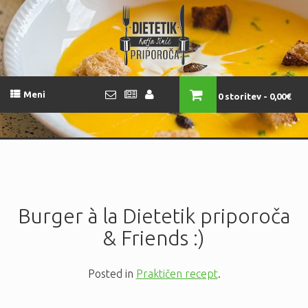
Meni
0 storitev
0,00€
Burger à la Dietetik priporoča
& Friends :)
Posted in
Praktičen recept
.