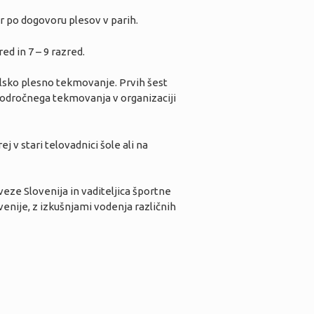
er po dogovoru plesov v parih.
ed in 7 – 9 razred.
olsko plesno tekmovanje. Prvih šest
 področnega tekmovanja v organizaciji
ej v stari telovadnici šole ali na
eze Slovenija in vaditeljica športne
venije, z izkušnjami vodenja različnih