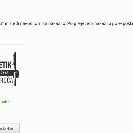
co” in sledi navodilom za nakazilo. Po prejetem nakazilu po e-pošt
analiza
košarico