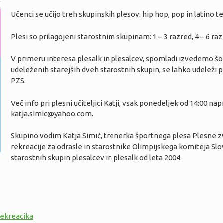
Učenci se učijo treh skupinskih plesov: hip hop, pop in latino t
Plesi so prilagojeni starostnim skupinam: 1 – 3 razred, 4 – 6 razr
V primeru interesa plesalk in plesalcev, spomladi izvedemo š
udeleženih starejših dveh starostnih skupin, se lahko udeleži
PZS.
Več info pri plesni učiteljici Katji, vsak ponedeljek od 14:00 napr
katja.simic@yahoo.com.
Skupino vodim Katja Simić, trenerka športnega plesa Plesne zv
rekreacije za odrasle in starostnike Olimpijskega komiteja Slo
starostnih skupin plesalcev in plesalk od leta 2004.
rekreacika