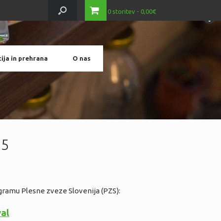
0 storitev
0,00€
ija in prehrana
O nas
25
gramu Plesne zveze Slovenija (PZS):
val