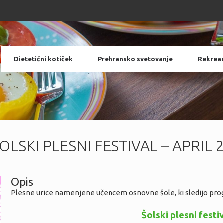
Dietetični kotiček
Prehransko svetovanje
Rekreac
OLSKI PLESNI FESTIVAL – APRIL 
Opis
Plesne urice namenjene učencem osnovne šole, ki sledijo pro
Šolski plesni festi