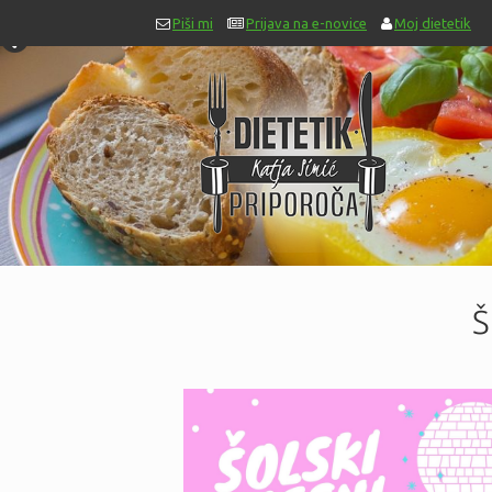
Piši mi
Prijava na e-novice
Moj dietetik
Š