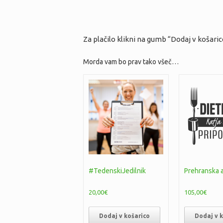
Za plačilo klikni na gumb “Dodaj v košari
Morda vam bo prav tako všeč…
#TedenskiJedilnik
Prehranska 
20,00
€
105,00
€
Dodaj v košarico
Dodaj v 