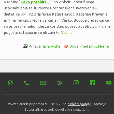
Vsebine “
Kako porabiti …
” so v okviru praktičnega
usposabljanja za študente Prehranskega svetovanja –
dietetike UP FVZ pripravile Katja Hercog, Katarina Kravanja
in Tina Tavčar, uredila pa Katja in Vasko. Bodoče dietetičarke
so pripravile nabor idej za koristno uporabo vseh živil, ki nam
pogosto ostajajo in se jih zavrže.
Več …
Prijava na novičke
Dodaj med priljubljene
www.dietetik-priporoca.si ~ 2016-2022 |
Splošni pogoji
| Kopiranje
fotografij in besedil dovoljeno s soglasjem.