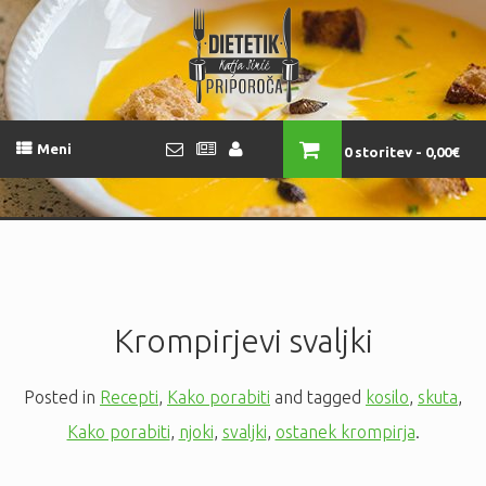
Meni
0 storitev
0,00€
Krompirjevi svaljki
Posted in
Recepti
,
Kako porabiti
and tagged
kosilo
,
skuta
,
Kako porabiti
,
njoki
,
svaljki
,
ostanek krompirja
.