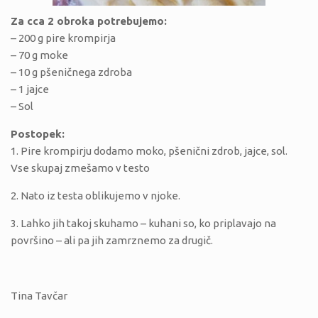
Za cca 2 obroka potrebujemo:
– 200 g pire krompirja
– 70 g moke
– 10 g pšeničnega zdroba
– 1 jajce
– Sol
Postopek:
1. Pire krompirju dodamo moko, pšenični zdrob, jajce, sol.
Vse skupaj zmešamo v testo
2. Nato iz testa oblikujemo v njoke.
3. Lahko jih takoj skuhamo – kuhani so, ko priplavajo na
površino – ali pa jih zamrznemo za drugič.
Tina Tavčar